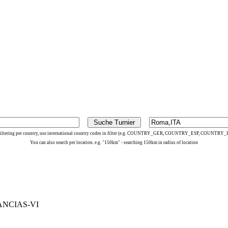
«
1 / 1
»
filtering per country, use international country codes in filter (e.g. COUNTRY_GER, COUNTRY_ESP, COUNTRY_I
You can also search per location. e.g. "150km" - searching 150km in radius of location
ANCIAS-VI